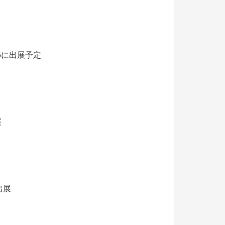
25に出展予定
展
出展