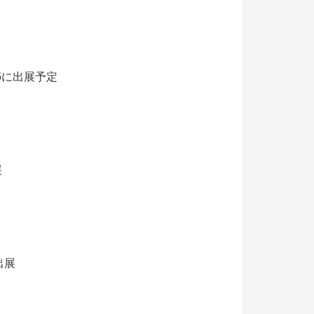
25に出展予定
展
出展